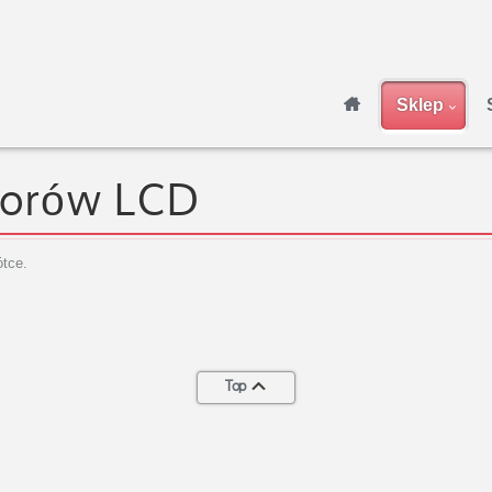
Sklep
torów LCD
tce.
Top